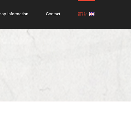
hop Information
Contact
言語:
！