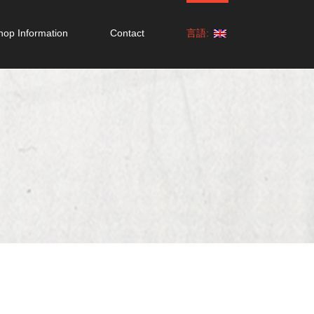
hop Information
Contact
言語:
せ